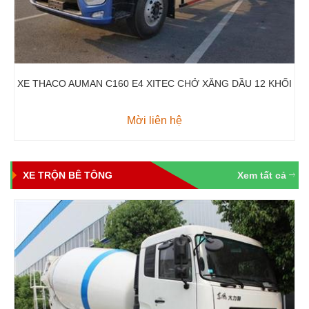
XE THACO AUMAN C160 E4 XITEC CHỞ XĂNG DẦU 12 KHỐI
Mời liên hệ
XE TRỘN BÊ TÔNG
Xem tất cả