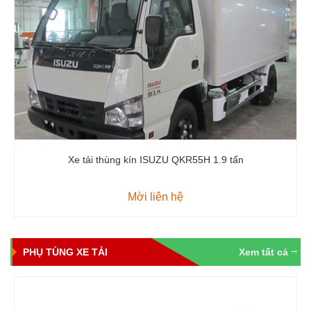
Xe tải thùng kín ISUZU QKR55H 1.9 tấn
Mời liên hệ
PHỤ TÙNG XE TẢI
Xem tất cả