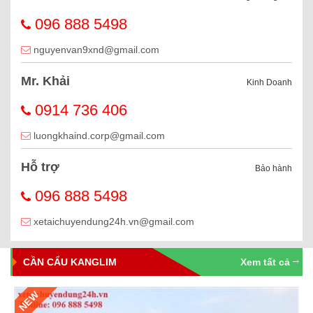
096 888 5498
nguyenvan9xnd@gmail.com
Mr. Khải
Kinh Doanh
0914 736 406
luongkhaind.corp@gmail.com
Hỗ trợ
Bảo hành
096 888 5498
xetaichuyendung24h.vn@gmail.com
CẦN CẨU KANGLIM
Xem tất cả
NEW