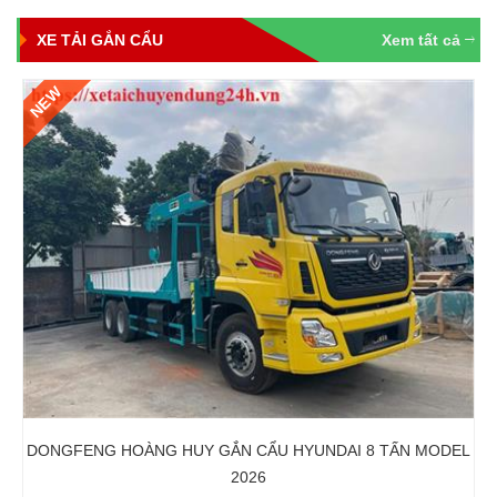
XE TẢI GẮN CẨU
Xem tất cả
NEW
DONGFENG HOÀNG HUY GẮN CẨU HYUNDAI 8 TẤN MODEL
2026