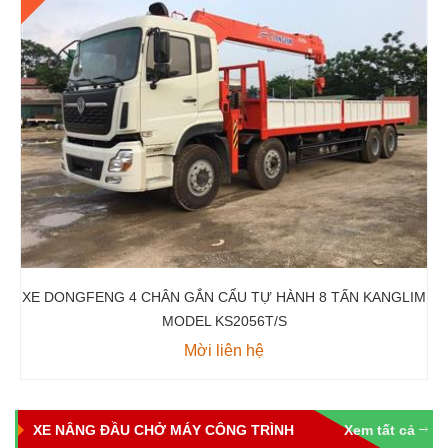
XE DONGFENG 4 CHÂN GẮN CẨU TỰ HÀNH 8 TẤN KANGLIM
MODEL KS2056T/S
Mời liên hệ
XE NÂNG ĐẦU CHỞ MÁY CÔNG TRÌNH
Xem tất cả