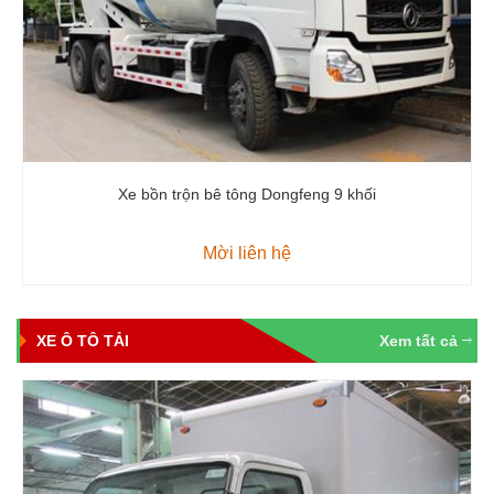
Xe bồn trộn bê tông Dongfeng 9 khối
Mời liên hệ
XE Ô TÔ TẢI
Xem tất cả