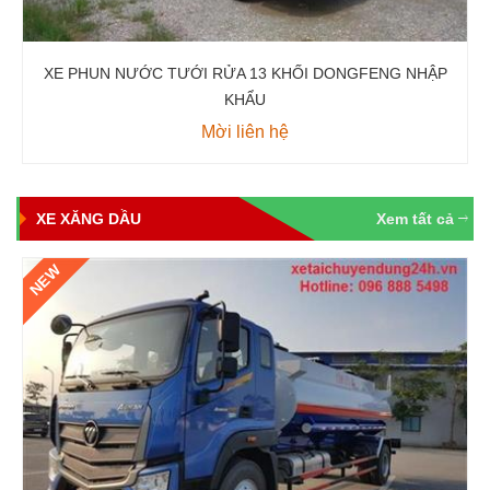
XE PHUN NƯỚC TƯỚI RỬA 13 KHỐI DONGFENG NHẬP
KHẨU
Mời liên hệ
XE XĂNG DẦU
Xem tất cả
NEW