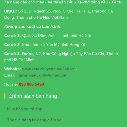
Xe nâng đầu chở máy - Xe tải gắn cẩu - Xe chở xăng dầu - Xe tải
ĐKKD:
Số 25Đ, Ngách 25, Ngõ 7, Khối Hà Trì 1, Phường Hà
Đông, Thành phố Hà Nội, Việt Nam
Xưởng sản xuất và bảo hành:
Cơ sở 1:
QL3, Xã Đông Anh, Thành phố Hà Nội
Cơ sở 2
: Nho Lâm, xã Yên Mỹ, tỉnh Hưng Yên
Cơ sở 3:
Đường N2, Khu Công Nghiệp Tây Bắc Củ Chi, Thành
phố Hồ Chí Minh
Website:
www.xetaichuyendung24h.vn
-
Email:
nguyenvan9xnd@gmail.com
Hotline:
096 888 5498
Chính sách bán hàng
Mua bán xe trả góp
Thủ tục đăng ký đăng điểm xe