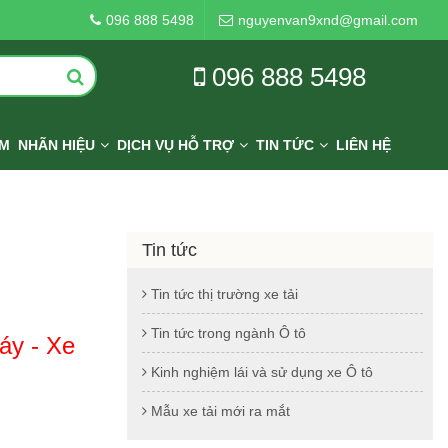
- Xe tải gắn cẩu - Xe chở xăng dầu
096 888 5498
nguyenvan9xnd@gmail.com
096 888 5498
IM
NHÃN HIỆU
DỊCH VỤ HỖ TRỢ
TIN TỨC
LIÊN HỆ
Tin tức
Tin tức thị trường xe tải
Tin tức trong ngành Ô tô
áy - Xe
Kinh nghiệm lái và sử dụng xe Ô tô
Mẫu xe tải mới ra mắt