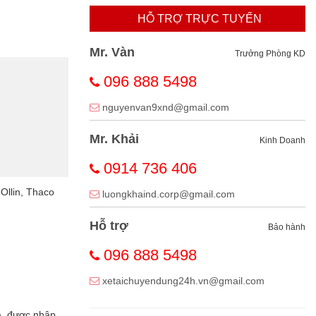
HỖ TRỢ TRỰC TUYẾN
Mr. Vàn
Trưởng Phòng KD
096 888 5498
nguyenvan9xnd@gmail.com
Mr. Khải
Kinh Doanh
0914 736 406
Ollin, Thaco
luongkhaind.corp@gmail.com
Hỗ trợ
Bảo hành
096 888 5498
xetaichuyendung24h.vn@gmail.com
ia, được nhập