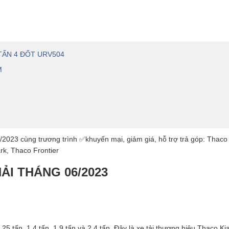
TẤN 4 ĐỐT URV504
M
2023 cùng trương trình ✅khuyến mại, giảm giá, hỗ trợ trả góp: Thaco 
k, Thaco Frontier
ẢI THÁNG 06/2023
25 tấn, 1,4 tấn, 1,9 tấn và 2,4 tấn. Đây là xe tải thương hiệu Thaco K