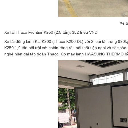
Xe t
Xe tải Thaco Frontier K250 (2,5 tấn): 382 triệu VNĐ
Xe tải đông lạnh Kia K200 (Thaco K200 ĐL) với 2 loại tải trọng 990
K250 1,9 tấn nổi trội với cabin rộng rãi, nội thất tiện nghi và sắc
nghệ hiện đại tập đoàn Thaco. Có máy lạnh HWASUNG THERMO bền 