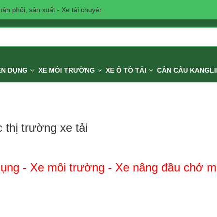
n xuất - Xe tải chuyên dụng - Xe môi trường - Xe nâng đầu chở máy 
ÊN DỤNG
XE MÔI TRƯỜNG
XE Ô TÔ TẢI
CẦN CẨU KANGL
c thị trường xe tải
dụng - Xe môi trường - Xe nâng đầu chở m