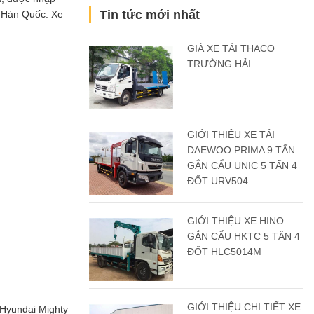
Tin tức mới nhất
ủa Hàn Quốc. Xe
GIÁ XE TẢI THACO
TRƯỜNG HẢI
GIỚI THIỆU XE TẢI
DAEWOO PRIMA 9 TẤN
GẮN CẨU UNIC 5 TẤN 4
ĐỐT URV504
GIỚI THIỆU XE HINO
GẮN CẨU HKTC 5 TẤN 4
ĐỐT HLC5014M
GIỚI THIỆU CHI TIẾT XE
 Hyundai Mighty