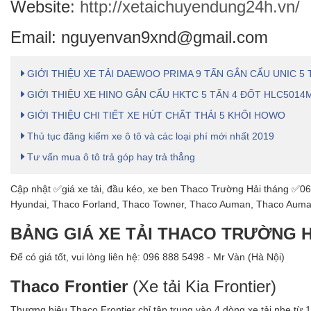
Website:
http://xetaichuyendung24h.vn/
Email: nguyenvan9xnd@gmail.com
GIỚI THIỆU XE TẢI DAEWOO PRIMA 9 TẤN GẮN CẨU UNIC 5 
GIỚI THIỆU XE HINO GẮN CẨU HKTC 5 TẤN 4 ĐỐT HLC5014
GIỚI THIỆU CHI TIẾT XE HÚT CHẤT THẢI 5 KHỐI HOWO
Thủ tục đăng kiểm xe ô tô và các loại phí mới nhất 2019
Tư vấn mua ô tô trả góp hay trả thẳng
Cập nhật ✅giá xe tải, đầu kéo, xe ben Thaco Trường Hải tháng ✅06/
Hyundai, Thaco Forland, Thaco Towner, Thaco Auman, Thaco Aumar
BẢNG GIÁ XE TẢI THACO TRƯỜNG H
Để có giá tốt, vui lòng liên hệ: 096 888 5498 - Mr Vàn (Hà Nội)
Thaco Frontier
(Xe tải Kia Frontier)
Thương hiệu Thaco Frontier chỉ tập trung vào 4 dòng xe tải nhẹ từ 1,