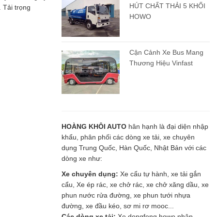
HÚT CHẤT THẢI 5 KHỐI
 Tải trọng
HOWO
Cận Cảnh Xe Bus Mang
Thương Hiệu Vinfast
HOÀNG KHÔI AUTO
hân hạnh là đại diện nhập
khẩu, phân phối các dòng xe tải, xe chuyên
dụng Trung Quốc, Hàn Quốc, Nhật Bản với các
dòng xe như:
Xe chuyên dụng:
Xe cẩu tự hành, xe tải gắn
cẩu, Xe ép rác, xe chở rác, xe chở xăng dầu, xe
phun nước rửa đường, xe phun tưới nhựa
đường, xe đầu kéo, sơ mi rơ mooc...
Các dòng xe tải:
Xe dongfeng,howo nhập