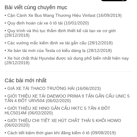
Bài viết cùng chuyên mục
• Cận Cảnh Xe Bus Mang Thương Hiệu Vinfast (
16/09/2019
)
• Quy định hoán cải xe ô tô tải (
10/01/2020
)
• Quy trình và thủ tục thẩm định thiết kế cải tạo xe cơ giới
(
28/12/2018
)
• Các vướng mắc kiểm định xe tải gắn cẩu (
28/12/2018
)
• Xe bán tải mới của Tesla có kiểu dáng lạ (
28/12/2018
)
• Xe hút chất thải Hyundai được sử dụng phổ biến nhất hiện nay
(
28/12/2018
)
Các bài mới nhất
• GIÁ XE TẢI THACO TRƯỜNG HẢI (
16/06/2023
)
• GIỚI THIỆU XE TẢI DAEWOO PRIMA 9 TẤN GẮN CẨU UNIC 5
TẤN 4 ĐỐT URV504 (
06/02/2020
)
• GIỚI THIỆU XE HINO GẮN CẨU HKTC 5 TẤN 4 ĐỐT
HLC5014M (
06/02/2020
)
• GIỚI THIỆU CHI TIẾT XE HÚT CHẤT THẢI 5 KHỐI HOWO
(
06/02/2020
)
• Cách tiết kiệm thời gian khi đăng kiểm ô tô (
09/08/2019
)