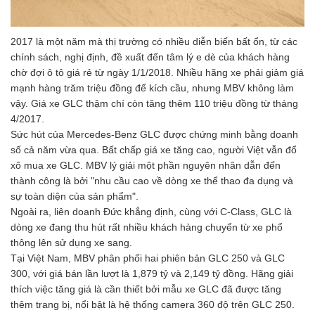
2017 là một năm mà thị trường có nhiều diễn biến bất ổn, từ các
chính sách, nghị định, đề xuất đến tâm lý e dè của khách hàng
chờ đợi ô tô giá rẻ từ ngày 1/1/2018. Nhiều hãng xe phải giảm giá
mạnh hàng trăm triệu đồng để kích cầu, nhưng MBV không làm
vậy. Giá xe GLC thậm chí còn tăng thêm 110 triệu đồng từ tháng
4/2017.
Sức hút của Mercedes-Benz GLC được chứng minh bằng doanh
số cả năm vừa qua. Bất chấp giá xe tăng cao, người Việt vẫn đổ
xô mua xe GLC. MBV lý giải một phần nguyên nhân dẫn đến
thành công là bởi "nhu cầu cao về dòng xe thể thao đa dụng và
sự toàn diện của sản phẩm".
Ngoài ra, liên doanh Đức khẳng định, cùng với C-Class, GLC là
dòng xe đang thu hút rất nhiều khách hàng chuyển từ xe phổ
thông lên sử dụng xe sang.
Tại Việt Nam, MBV phân phối hai phiên bản GLC 250 và GLC
300, với giá bán lần lượt là 1,879 tỷ và 2,149 tỷ đồng. Hãng giải
thích việc tăng giá là cần thiết bởi mẫu xe GLC đã được tăng
thêm trang bị, nổi bật là hệ thống camera 360 độ trên GLC 250.