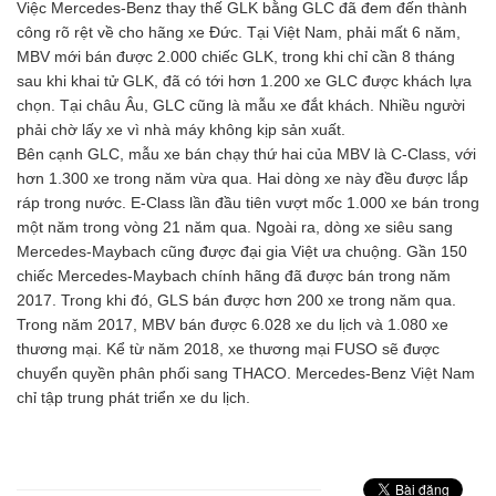
Việc Mercedes-Benz thay thế GLK bằng GLC đã đem đến thành
công rõ rệt về cho hãng xe Đức. Tại Việt Nam, phải mất 6 năm,
MBV mới bán được 2.000 chiếc GLK, trong khi chỉ cần 8 tháng
sau khi khai tử GLK, đã có tới hơn 1.200 xe GLC được khách lựa
chọn. Tại châu Âu, GLC cũng là mẫu xe đắt khách. Nhiều người
phải chờ lấy xe vì nhà máy không kịp sản xuất.
Bên cạnh GLC, mẫu xe bán chạy thứ hai của MBV là C-Class, với
hơn 1.300 xe trong năm vừa qua. Hai dòng xe này đều được lắp
ráp trong nước. E-Class lần đầu tiên vượt mốc 1.000 xe bán trong
một năm trong vòng 21 năm qua. Ngoài ra, dòng xe siêu sang
Mercedes-Maybach cũng được đại gia Việt ưa chuộng. Gần 150
chiếc Mercedes-Maybach chính hãng đã được bán trong năm
2017. Trong khi đó, GLS bán được hơn 200 xe trong năm qua.
Trong năm 2017, MBV bán được 6.028 xe du lịch và 1.080 xe
thương mại. Kể từ năm 2018, xe thương mại FUSO sẽ được
chuyển quyền phân phối sang THACO. Mercedes-Benz Việt Nam
chỉ tập trung phát triển xe du lịch.