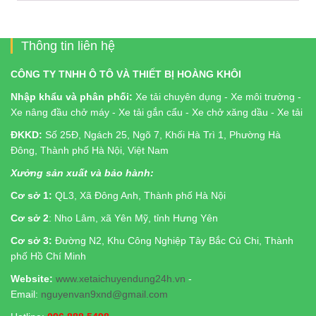
Thông tin liên hệ
CÔNG TY TNHH Ô TÔ VÀ THIẾT BỊ HOÀNG KHÔI
Nhập khẩu và phân phối:
Xe tải chuyên dụng - Xe môi trường -
Xe nâng đầu chở máy - Xe tải gắn cẩu - Xe chở xăng dầu - Xe tải
ĐKKD:
Số 25Đ, Ngách 25, Ngõ 7, Khối Hà Trì 1, Phường Hà
Đông, Thành phố Hà Nội, Việt Nam
Xưởng sản xuất và bảo hành:
Cơ sở 1:
QL3, Xã Đông Anh, Thành phố Hà Nội
Cơ sở 2
: Nho Lâm, xã Yên Mỹ, tỉnh Hưng Yên
Cơ sở 3:
Đường N2, Khu Công Nghiệp Tây Bắc Củ Chi, Thành
phố Hồ Chí Minh
Website:
www.xetaichuyendung24h.vn
-
Email:
nguyenvan9xnd@gmail.com